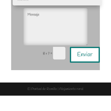
=
Enviar
8 + 7
El Puntual de Romillo | Alojamiento rural